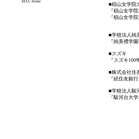
MAU Home
■椙山女学院
『椙山女学院
『椙山女学院
■学校法人純
『純美禮学園
■スズキ
『スズキ100
■株式会社住
『続住友銀行
■学校法人駿
『駿河台大学